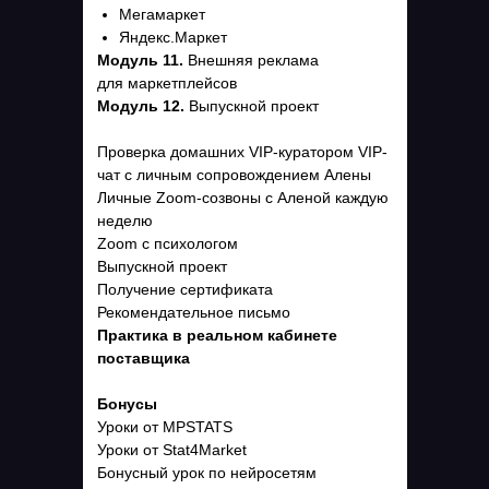
Мегамаркет
Яндекс.Маркет
Модуль 11.
Внешняя реклама
для маркетплейсов
Модуль 12.
Выпускной проект
Проверка домашних VIP-куратором VIP-
чат с личным сопровождением Алены
Онлайн-школа Алены Мистрюковой
Личные Zoom-созвоны с Аленой каждую
ИП Мистрюкова Елена Александровна
неделю
ИНН 343200472909,
Zoom с психологом
ОГРН 323774600774560
Выпускной проект
125438, РОССИЯ, Г МОСКВА,
Получение сертификата
3-Й ЛИХАЧЁВСКИЙ ПЕР, Д 3, КОРП 3, КВ 229,
Рекомендательное письмо
,+79270190219
Практика в реальном кабинете
поставщика
e-mail
Бонусы
info@mistrykovawb.ru
Уроки от MPSTATS
Уроки от Stat4Market
Бонусный урок по нейросетям