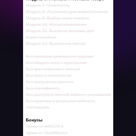
Модуль 7. Отчетность
Модуль 8. Аналитика для маркетплейсов
Модуль 9. Выбор ниши товаров
Модуль 10. Масштабирование
Модуль 11. Внешняя реклама для
маркетплейсов
Модуль 12. Выпускной проект
Без проверки домашнего задания
Без общего чата с кураторами
Без зум-созвонов с Аленой
Без зума с психологом
Без выпускного проекта
Без сертификата
Без доступа в личный кабинет поставщика
Без практики в реальном кабинете
поставщика
Бонусы
Уроки от MPSTATS
Уроки от Stat4Market