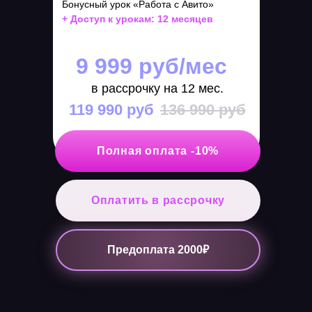
Бонусный урок «Работа с Авито»
+ Доступ к урокам: 12 месяцев
Техподдержка
info@mistrykovawb.online
9 999 руб/мес
Публичная оферта
в рассрочку на 12 мес.
Политика конфиденциальности
119 990 руб
136 990 руб
Лицензия МО № Л035-01298-77/01583784
Полная оплата -10%
Оплатить в рассрочку
Предоплата 2000₽