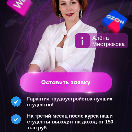
Алёна
Мистрюкова
Гарантия трудоустройства лучших
студентов!
На третий месяц
после курса наши
студенты выходят на доход от 150
тыс руб
FORMAT
ФОРМАТ ОБУЧЕНИЯ
01
Все уроки на специальной обучающей
платформе открываются по расписанию